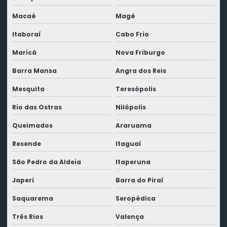
Macaé
Magé
Itaboraí
Cabo Frio
Maricá
Nova Friburgo
Barra Mansa
Angra dos Reis
Mesquita
Teresópolis
Rio das Ostras
Nilópolis
Queimados
Araruama
Resende
Itaguaí
São Pedro da Aldeia
Itaperuna
Japeri
Barra do Piraí
Saquarema
Seropédica
Três Rios
Valença