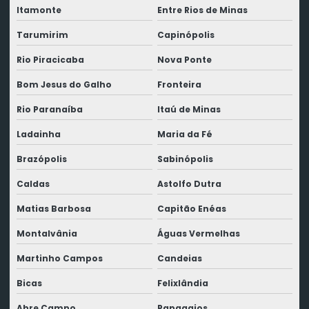
Itamonte
Entre Rios de Minas
Tarumirim
Capinópolis
Rio Piracicaba
Nova Ponte
Bom Jesus do Galho
Fronteira
Rio Paranaíba
Itaú de Minas
Ladainha
Maria da Fé
Brazópolis
Sabinópolis
Caldas
Astolfo Dutra
Matias Barbosa
Capitão Enéas
Montalvânia
Águas Vermelhas
Martinho Campos
Candeias
Bicas
Felixlândia
Abre Campo
Papagaios