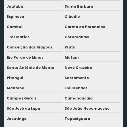
Juatuba
Santa Bárbara
Espinosa
Cláudio
Cambuí
Carmo do Paranaíba
Três Marias
Coromandel
Conceição das Alagoas
Prata
Rio Pardo de Minas
Mutum
Santo Antônio do Monte
Novo Cruzeiro
Pitangui
Sacramento
Mantena
Elói Mendes
Campos Gerais
Camanducaia
São José da Lapa
São João Nepomuceno
Jacutinga
Tupaciguara