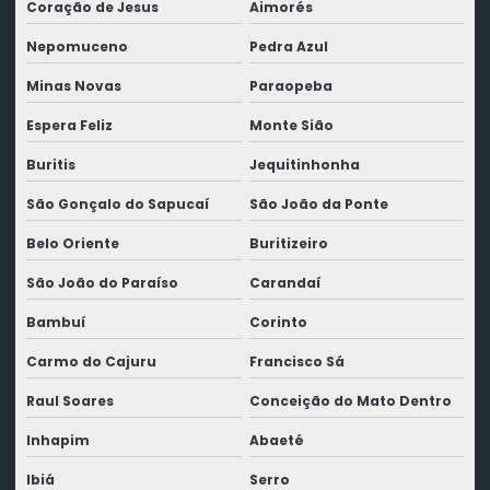
Coração de Jesus
Aimorés
Nepomuceno
Pedra Azul
Minas Novas
Paraopeba
Espera Feliz
Monte Sião
Buritis
Jequitinhonha
São Gonçalo do Sapucaí
São João da Ponte
Belo Oriente
Buritizeiro
São João do Paraíso
Carandaí
Bambuí
Corinto
Carmo do Cajuru
Francisco Sá
Raul Soares
Conceição do Mato Dentro
Inhapim
Abaeté
Ibiá
Serro