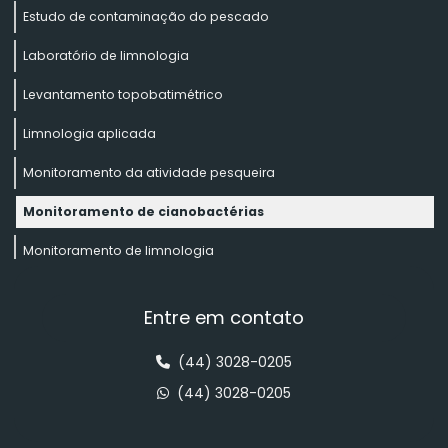
Estudo de contaminação do pescado
Laboratório de limnologia
Levantamento topobatimétrico
Limnologia aplicada
Monitoramento da atividade pesqueira
Monitoramento de cianobactérias
Monitoramento de limnologia
Monitoramento de macroinvertebrados bentônicos
Entre em contato
Monitoramento de processos erosivos
(44) 3028-0205
Monitoramento de qualidade de água e limnologia
(44) 3028-0205
Monitoramento de zooplâncton
Monitoramento e avaliação de trecho de vazão reduzida