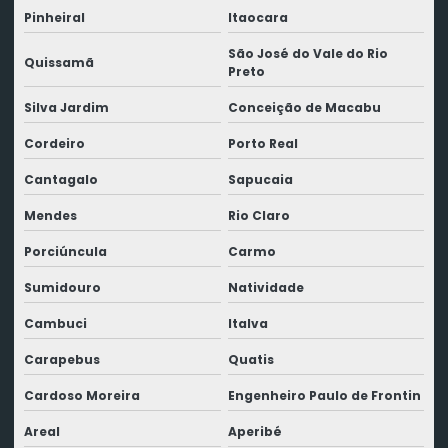
Pinheiral
Itaocara
São José do Vale do Rio
Quissamã
Preto
Silva Jardim
Conceição de Macabu
Cordeiro
Porto Real
Cantagalo
Sapucaia
Mendes
Rio Claro
Porciúncula
Carmo
Sumidouro
Natividade
Cambuci
Italva
Carapebus
Quatis
Cardoso Moreira
Engenheiro Paulo de Frontin
Areal
Aperibé