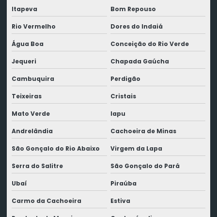
Itapeva
Bom Repouso
Rio Vermelho
Dores do Indaiá
Água Boa
Conceição do Rio Verde
Jequeri
Chapada Gaúcha
Cambuquira
Perdigão
Teixeiras
Cristais
Mato Verde
Iapu
Andrelândia
Cachoeira de Minas
São Gonçalo do Rio Abaixo
Virgem da Lapa
Serra do Salitre
São Gonçalo do Pará
Ubaí
Piraúba
Carmo da Cachoeira
Estiva