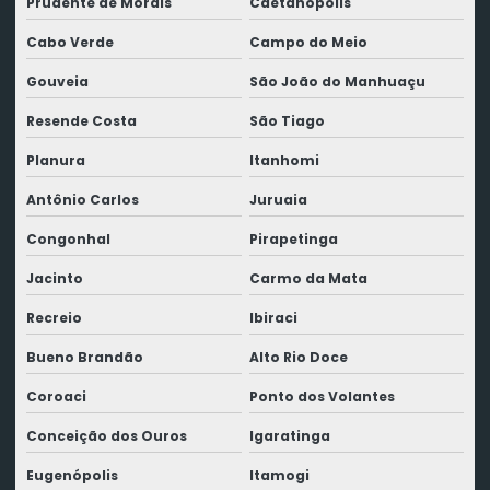
Prudente de Morais
Caetanópolis
Cabo Verde
Campo do Meio
Gouveia
São João do Manhuaçu
Resende Costa
São Tiago
Planura
Itanhomi
Antônio Carlos
Juruaia
Congonhal
Pirapetinga
Jacinto
Carmo da Mata
Recreio
Ibiraci
Bueno Brandão
Alto Rio Doce
Coroaci
Ponto dos Volantes
Conceição dos Ouros
Igaratinga
Eugenópolis
Itamogi