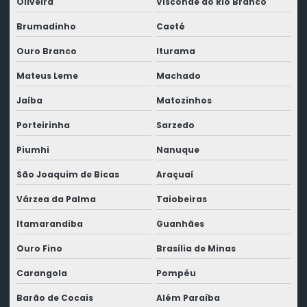
Oliveira
Visconde do Rio Branco
Brumadinho
Caeté
Ouro Branco
Iturama
Mateus Leme
Machado
Jaíba
Matozinhos
Porteirinha
Sarzedo
Piumhi
Nanuque
São Joaquim de Bicas
Araçuaí
Várzea da Palma
Taiobeiras
Itamarandiba
Guanhães
Ouro Fino
Brasília de Minas
Carangola
Pompéu
Barão de Cocais
Além Paraíba