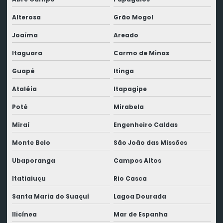
Alterosa
Grão Mogol
Joaíma
Areado
Itaguara
Carmo de Minas
Guapé
Itinga
Ataléia
Itapagipe
Poté
Mirabela
Miraí
Engenheiro Caldas
Monte Belo
São João das Missões
Ubaporanga
Campos Altos
Itatiaiuçu
Rio Casca
Santa Maria do Suaçuí
Lagoa Dourada
Ilicínea
Mar de Espanha