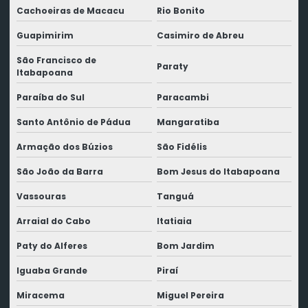
Cachoeiras de Macacu
Rio Bonito
Guapimirim
Casimiro de Abreu
São Francisco de
Paraty
Itabapoana
Paraíba do Sul
Paracambi
Santo Antônio de Pádua
Mangaratiba
Armação dos Búzios
São Fidélis
São João da Barra
Bom Jesus do Itabapoana
Vassouras
Tanguá
Arraial do Cabo
Itatiaia
Paty do Alferes
Bom Jardim
Iguaba Grande
Piraí
Miracema
Miguel Pereira