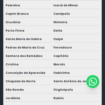
Pedralva
Icaraí de Minas
Capim Branco
Canápolis
Urucânia
Ninheira
Porto Firme
Delta
Santa Maria de Itabira
Itaipé
Pedras de Maria da Cruz
Fervedouro
Senhora dos Remédios
Capitólio
Cristina
Mercês
Conceição da Aparecida
Itabirinha
Chapada do Norte
Santo Antônio do Jacinto
São Romão
Virginópolis
Jordânia
Rubim