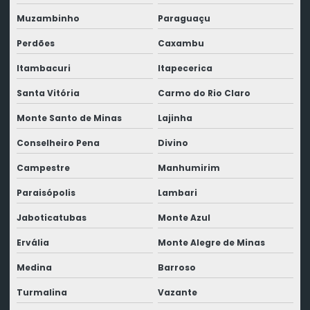
Muzambinho
Paraguaçu
Perdões
Caxambu
Itambacuri
Itapecerica
Santa Vitória
Carmo do Rio Claro
Monte Santo de Minas
Lajinha
Conselheiro Pena
Divino
Campestre
Manhumirim
Paraisópolis
Lambari
Jaboticatubas
Monte Azul
Ervália
Monte Alegre de Minas
Medina
Barroso
Turmalina
Vazante