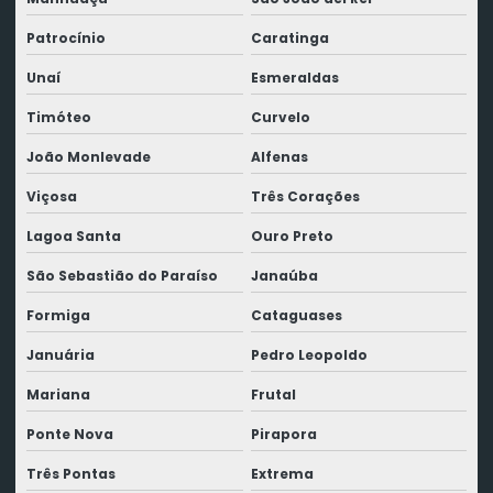
Patrocínio
Caratinga
Unaí
Esmeraldas
Timóteo
Curvelo
João Monlevade
Alfenas
Viçosa
Três Corações
Lagoa Santa
Ouro Preto
São Sebastião do Paraíso
Janaúba
Formiga
Cataguases
Januária
Pedro Leopoldo
Mariana
Frutal
Ponte Nova
Pirapora
Três Pontas
Extrema