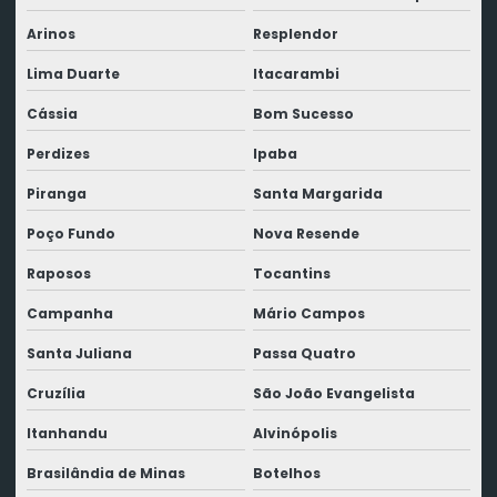
Arinos
Resplendor
Lima Duarte
Itacarambi
Cássia
Bom Sucesso
Perdizes
Ipaba
Piranga
Santa Margarida
Poço Fundo
Nova Resende
Raposos
Tocantins
Campanha
Mário Campos
Santa Juliana
Passa Quatro
Cruzília
São João Evangelista
Itanhandu
Alvinópolis
Brasilândia de Minas
Botelhos