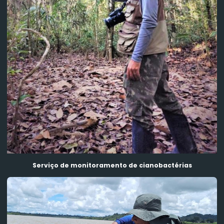
aquáticas
Serviço de monitoramento hidrogeológico
Serviço de monitoramento hidrossedimentológico
Serviço de monitoramento topobatimétrico
Serviços para limnologia
Monitoramento de fitoplâncton
Serviço de monitoramento de fitoplâncton
Serviço de monitoramento de cianobactérias