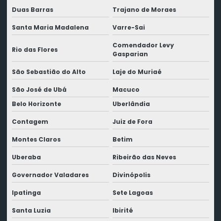
Duas Barras
Trajano de Moraes
Santa Maria Madalena
Varre-Sai
Comendador Levy
Rio das Flores
Gasparian
São Sebastião do Alto
Laje do Muriaé
São José de Ubá
Macuco
Belo Horizonte
Uberlândia
Contagem
Juiz de Fora
Montes Claros
Betim
Uberaba
Ribeirão das Neves
Governador Valadares
Divinópolis
Ipatinga
Sete Lagoas
Santa Luzia
Ibirité