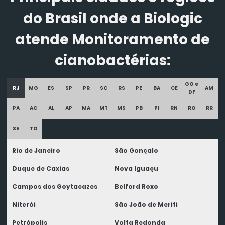
do Brasil onde a Biologic
atende Monitoramento de
cianobactérias:
GO e
RJ
MG
ES
SP
PR
SC
RS
PE
BA
CE
AM
DF
PA
AC
AL
AP
MA
MT
MS
PB
PI
RN
RO
RR
SE
TO
Rio de Janeiro
São Gonçalo
Duque de Caxias
Nova Iguaçu
Campos dos Goytacazes
Belford Roxo
Niterói
São João de Meriti
Petrópolis
Volta Redonda