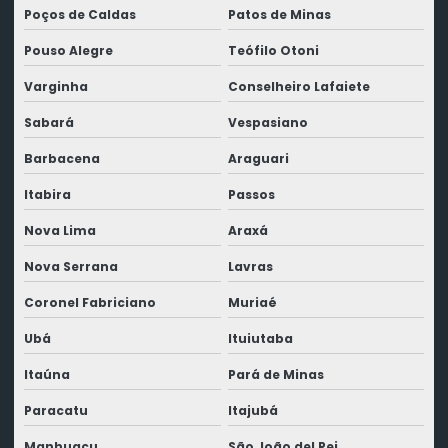
Poços de Caldas
Patos de Minas
Pouso Alegre
Teófilo Otoni
Varginha
Conselheiro Lafaiete
Sabará
Vespasiano
Barbacena
Araguari
Itabira
Passos
Nova Lima
Araxá
Nova Serrana
Lavras
Coronel Fabriciano
Muriaé
Ubá
Ituiutaba
Itaúna
Pará de Minas
Paracatu
Itajubá
Manhuaçu
São João del Rei