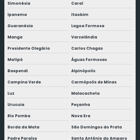
Simonésia
Caraí
Ipanema
Itaobim
Guaranésia
Lagoa Formosa
Manga
Varzelândia
Presidente Olegário
Carlos Chagas
Matipó
Águas Formosas
Baependi
Alpinópolis
Campina Verde
Carmópolis de Minas
Luz
Malacacheta
Urucuia
Peçanha
Rio Pomba
Nova Era
Borda da Mata
São Domingos do Prata
Padre Paraíso
Santo Antônio do Amparo