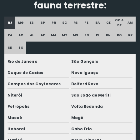
fauna terrestre:
GO e
RJ
MG
ES
SP
PR
SC
RS
PE
BA
CE
AM
DF
PA
AC
AL
AP
MA
MT
MS
PB
PI
RN
RO
RR
SE
TO
Rio de Janeiro
São Gonçalo
Duque de Caxias
Nova Iguaçu
Campos dos Goytacazes
Belford Roxo
Niterói
São João de Meriti
Petrópolis
Volta Redonda
Macaé
Magé
Itaboraí
Cabo Frio