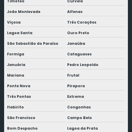
Timóteo
Curvelo
João Monlevade
Alfenas
Viçosa
Três Corações
Lagoa Santa
Ouro Preto
São Sebastião do Paraíso
Janaúba
Formiga
Cataguases
Januária
Pedro Leopoldo
Mariana
Frutal
Ponte Nova
Pirapora
Três Pontas
Extrema
Itabirito
Congonhas
São Francisco
Campo Belo
Bom Despacho
Lagoa da Prata