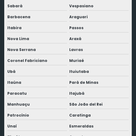
Sabará
Vespasiano
Barbacena
Araguari
Itabira
Passos
Nova Lima
Araxá
Nova Serrana
Lavras
Coronel Fabriciano
Muriaé
Ubá
Ituiutaba
Itaúna
Pará de Minas
Paracatu
Itajubá
Manhuaçu
São João del Rei
Patrocínio
Caratinga
Unaí
Esmeraldas