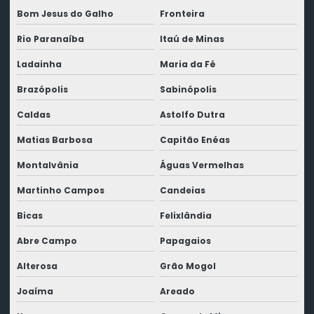
Bom Jesus do Galho
Fronteira
Rio Paranaíba
Itaú de Minas
Ladainha
Maria da Fé
Brazópolis
Sabinópolis
Caldas
Astolfo Dutra
Matias Barbosa
Capitão Enéas
Montalvânia
Águas Vermelhas
Martinho Campos
Candeias
Bicas
Felixlândia
Abre Campo
Papagaios
Alterosa
Grão Mogol
Joaíma
Areado