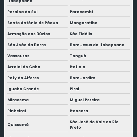
Itabapoana
Paraíba do Sul
Paracambi
Santo Antônio de Pádua
Mangaratiba
Armação dos Búzios
São Fidélis
São João da Barra
Bom Jesus do Itabapoana
Vassouras
Tanguá
Arraial do Cabo
Itatiaia
Paty do Alferes
Bom Jardim
Iguaba Grande
Piraí
Miracema
Miguel Pereira
Pinheiral
Itaocara
São José do Vale do Rio
Quissamã
Preto