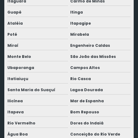
Itaguara
Carmo de Minas
Guapé
Itinga
Ataléia
Itapagipe
Poté
Mirabela
Miraí
Engenheiro Caldas
Monte Belo
São João das Missões
Ubaporanga
Campos Altos
Itatiaiuçu
Rio Casca
Santa Maria do Suaçuí
Lagoa Dourada
Ilicínea
Mar de Espanha
Itapeva
Bom Repouso
Rio Vermelho
Dores do Indaiá
Água Boa
Conceição do Rio Verde