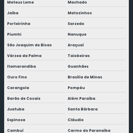
Mateus Leme
Machado
Jaíba
Matozinhos
Porteirinha
Sarzedo
Piumhi
Nanuque
São Joaquim de Bicas
Araçuaí
Várzea da Palma
Taiobeiras
Itamarandiba
Guanhães
Ouro Fino
Brasília de Minas
Carangola
Pompéu
Barão de Cocais
Além Paraíba
Juatuba
Santa Bárbara
Espinosa
Cláudio
Cambuí
Carmo do Paranaíba