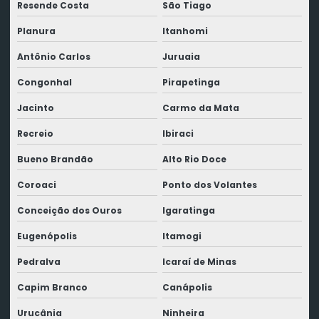
Resende Costa
São Tiago
Planura
Itanhomi
Antônio Carlos
Juruaia
Congonhal
Pirapetinga
Jacinto
Carmo da Mata
Recreio
Ibiraci
Bueno Brandão
Alto Rio Doce
Coroaci
Ponto dos Volantes
Conceição dos Ouros
Igaratinga
Eugenópolis
Itamogi
Pedralva
Icaraí de Minas
Capim Branco
Canápolis
Urucânia
Ninheira