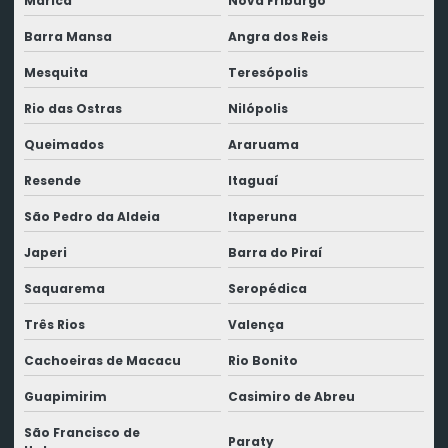
Maricá
Nova Friburgo
Barra Mansa
Angra dos Reis
Mesquita
Teresópolis
Rio das Ostras
Nilópolis
Queimados
Araruama
Resende
Itaguaí
São Pedro da Aldeia
Itaperuna
Japeri
Barra do Piraí
Saquarema
Seropédica
Três Rios
Valença
Cachoeiras de Macacu
Rio Bonito
Guapimirim
Casimiro de Abreu
São Francisco de
Paraty