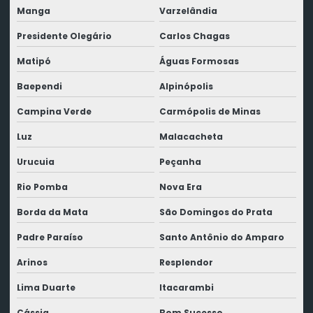
Manga
Varzelândia
Presidente Olegário
Carlos Chagas
Matipó
Águas Formosas
Baependi
Alpinópolis
Campina Verde
Carmópolis de Minas
Luz
Malacacheta
Urucuia
Peçanha
Rio Pomba
Nova Era
Borda da Mata
São Domingos do Prata
Padre Paraíso
Santo Antônio do Amparo
Arinos
Resplendor
Lima Duarte
Itacarambi
Cássia
Bom Sucesso