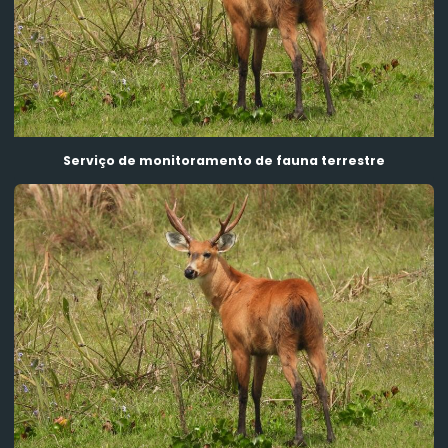
Monitoramento de mastofauna alada
Monitoramento de mastofauna terrestre
Resgate de avifauna
Resgate de herpetofauna
Serviço de monitoramento de fauna terrestre
Resgate de mastofauna terrestre
Resgate e afugentamento de fauna
Resgate em espaço confinado
Serviço de monitoramento ambiental de herpetofauna
Serviço de monitoramento de avifauna
Serviço de monitoramento de fauna terrestre
Serviço de monitoramento de herpetofauna