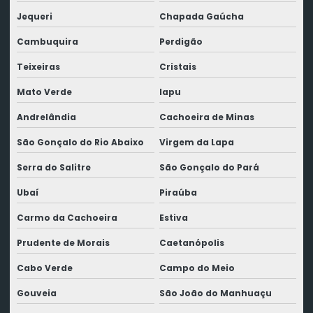
Jequeri
Chapada Gaúcha
Cambuquira
Perdigão
Teixeiras
Cristais
Mato Verde
Iapu
Andrelândia
Cachoeira de Minas
São Gonçalo do Rio Abaixo
Virgem da Lapa
Serra do Salitre
São Gonçalo do Pará
Ubaí
Piraúba
Carmo da Cachoeira
Estiva
Prudente de Morais
Caetanópolis
Cabo Verde
Campo do Meio
Gouveia
São João do Manhuaçu