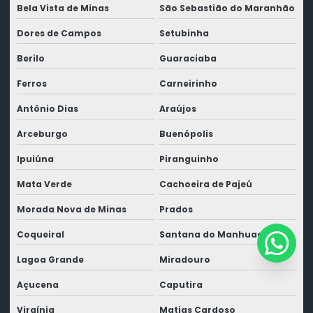
Bela Vista de Minas
São Sebastião do Maranhão
Dores de Campos
Setubinha
Berilo
Guaraciaba
Ferros
Carneirinho
Antônio Dias
Araújos
Arceburgo
Buenópolis
Ipuiúna
Piranguinho
Mata Verde
Cachoeira de Pajeú
Morada Nova de Minas
Prados
Coqueiral
Santana do Manhuaçu
Lagoa Grande
Miradouro
Açucena
Caputira
Virgínia
Matias Cardoso