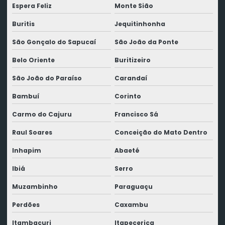
Espera Feliz
Monte Sião
Buritis
Jequitinhonha
São Gonçalo do Sapucaí
São João da Ponte
Belo Oriente
Buritizeiro
São João do Paraíso
Carandaí
Bambuí
Corinto
Carmo do Cajuru
Francisco Sá
Raul Soares
Conceição do Mato Dentro
Inhapim
Abaeté
Ibiá
Serro
Muzambinho
Paraguaçu
Perdões
Caxambu
Itambacuri
Itapecerica