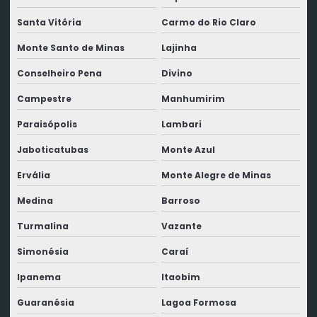
Santa Vitória
Carmo do Rio Claro
Monte Santo de Minas
Lajinha
Conselheiro Pena
Divino
Campestre
Manhumirim
Paraisópolis
Lambari
Jaboticatubas
Monte Azul
Ervália
Monte Alegre de Minas
Medina
Barroso
Turmalina
Vazante
Simonésia
Caraí
Ipanema
Itaobim
Guaranésia
Lagoa Formosa