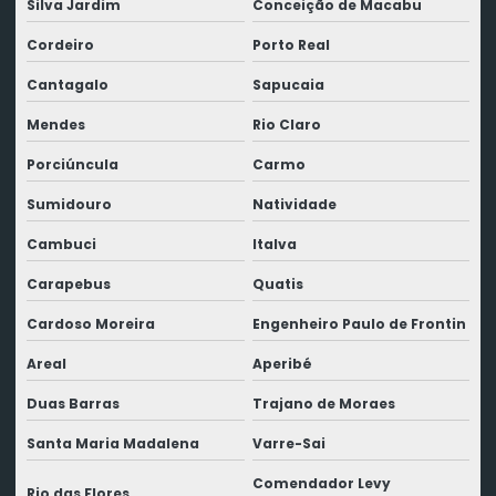
Silva Jardim
Conceição de Macabu
Cordeiro
Porto Real
Cantagalo
Sapucaia
Mendes
Rio Claro
Porciúncula
Carmo
Sumidouro
Natividade
Cambuci
Italva
Carapebus
Quatis
Cardoso Moreira
Engenheiro Paulo de Frontin
Areal
Aperibé
Duas Barras
Trajano de Moraes
Santa Maria Madalena
Varre-Sai
Comendador Levy
Rio das Flores