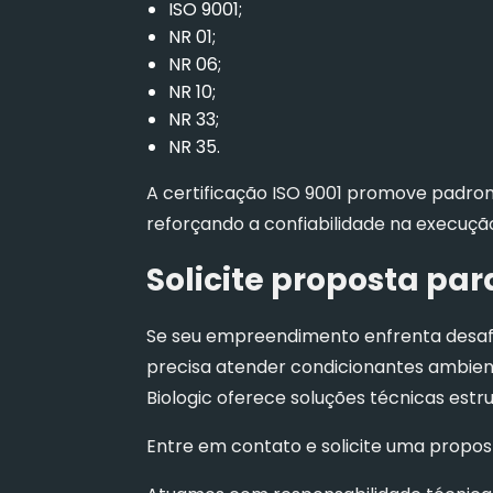
ISO 9001;
NR 01;
NR 06;
NR 10;
NR 33;
NR 35.
A certificação ISO 9001 promove padron
reforçando a confiabilidade na execuçã
Solicite proposta par
Se seu empreendimento enfrenta desafi
precisa atender condicionantes ambien
Biologic oferece soluções técnicas estru
Entre em contato e solicite uma propost