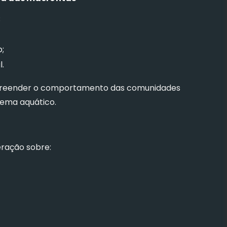
;
;
.
mpreender o comportamento das comunidades
tema aquático.
eração sobre: